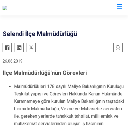
Manisa
Selendi İlçe Malmüdürlüğü
Ahmetli
Salihli
Akhisar
Sarıgöl
26.06.2019
Alaşehir
Saruhanlı
Demirci
Selendi
İlçe Malmüdürlüğü'nün Görevleri
Gölmarmara
Soma
Malmüdürlükleri 178 sayılı Maliye Bakanlığının Kuruluşu
Gördes
Turgutlu
Teşkilat yapısı ve Görevleri Hakkında Kanun Hükmünde
Kırkağaç
Şehzadeler
Kararnameye göre kurulan Maliye Bakanlığının taşradaki
Köprübaşı
Yunusemre
birimidir.Malmüdürlüğü, Vezne ve Muhasebe servisleri
Kula
ile, gereken yerlerde tahakkuk tahsilat, milli emlak ve
muhakemat servislerinden oluşur. İş hacminin