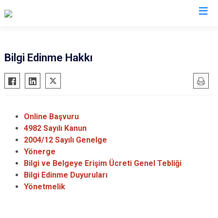
Manisa
Bilgi Edinme Hakkı
Ahmetli
Salihli
Akhisar
Sarıgöl
Alaşehir
Saruhanlı
Online Başvuru
Demirci
Selendi
4982 Sayılı Kanun
Gölmarmara
Soma
2004/12 Sayılı Genelge
Yönerge
Gördes
Turgutlu
Bilgi ve Belgeye Erişim Ücreti Genel Tebliği
Kırkağaç
Şehzadeler
Bilgi Edinme Duyuruları
Köprübaşı
Yunusemre
Yönetmelik
Kula