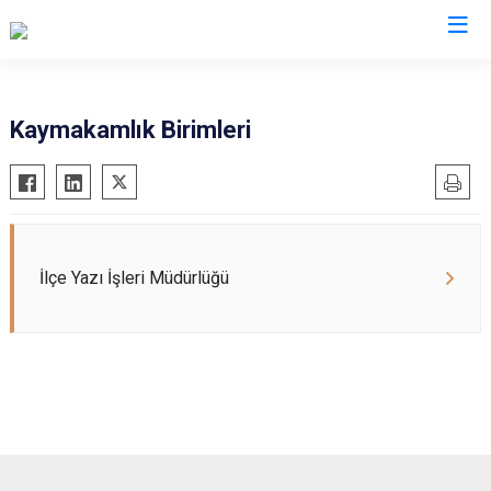
Manisa
Kaymakamlık Birimleri
Ahmetli
Salihli
Akhisar
Sarıgöl
Alaşehir
Saruhanlı
Demirci
Selendi
İlçe Yazı İşleri Müdürlüğü
Gölmarmara
Soma
Gördes
Turgutlu
Kırkağaç
Şehzadeler
Köprübaşı
Yunusemre
Kula