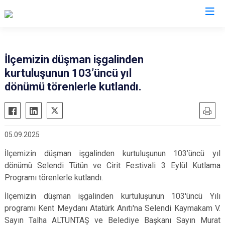
Manisa
İlçemizin düşman işgalinden
kurtuluşunun 103’üncü yıl
Ahmetli
Salihli
dönümü törenlerle kutlandı.
Akhisar
Sarıgöl
Alaşehir
Saruhanlı
Demirci
Selendi
05.09.2025
Gölmarmara
Soma
İlçemizin düşman işgalinden kurtuluşunun 103’üncü yıl
Gördes
Turgutlu
dönümü Selendi Tütün ve Cirit Festivali 3 Eylül Kutlama
Kırkağaç
Şehzadeler
Programı törenlerle kutlandı.
Köprübaşı
Yunusemre
İlçemizin düşman işgalinden kurtuluşunun 103'üncü Yılı
Kula
programı Kent Meydanı Atatürk Anıtı'na Selendi Kaymakam V.
Sayın Talha ALTUNTAŞ ve Belediye Başkanı Sayın Murat