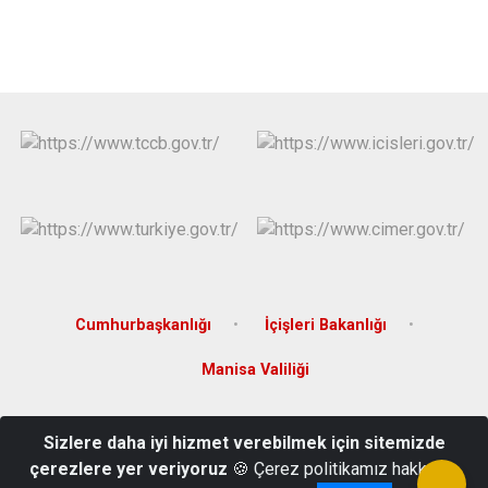
Cumhurbaşkanlığı
İçişleri Bakanlığı
Manisa Valiliği
Yenicami Mah. Atatürk Bulvarı Hükümet Konağı 2. Kat
Sizlere daha iyi hizmet verebilmek için sitemizde
Selendi/MANİSA
çerezlere yer veriyoruz
🍪 Çerez politikamız hakkında
0236-7881001