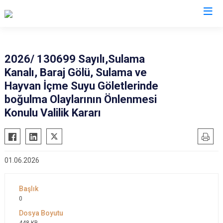
Manisa
2026/ 130699 Sayılı,Sulama
Kanalı, Baraj Gölü, Sulama ve
Ahmetli
Salihli
Hayvan İçme Suyu Göletlerinde
Akhisar
Sarıgöl
boğulma Olaylarının Önlenmesi
Alaşehir
Saruhanlı
Konulu Valilik Kararı
Demirci
Selendi
Gölmarmara
Soma
Gördes
Turgutlu
01.06.2026
Kırkağaç
Şehzadeler
Köprübaşı
Yunusemre
0
Kula